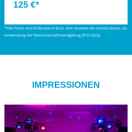
125 €*
*Alle Preise sind Endpreise in Euro. Kein Ausweis der Umsatzsteuer, da
Anwendung der Kleinunternehmerregelung (§19 UStG).
IMPRESSIONEN