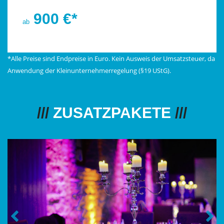
900 €*
ab
*Alle Preise sind Endpreise in Euro. Kein Ausweis der Umsatzsteuer, da
Anwendung der Kleinunternehmerregelung (§19 UStG).
ZUSATZPAKETE