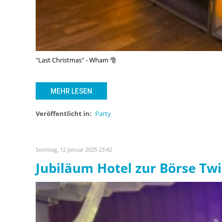
"Last Christmas" - Wham 🎅
MEHR LESEN
Veröffentlicht in:
Party
Sonntag, 12 Januar 2025 23:42
Jubiläum Hotel zur Börse Twi