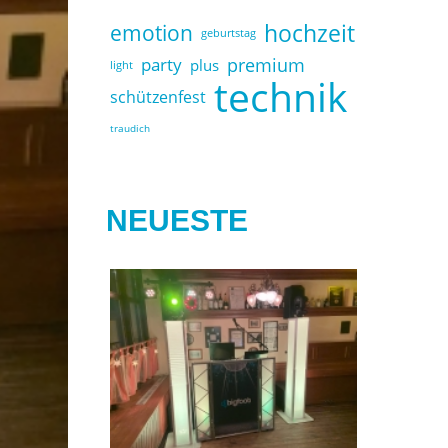
hochzeit
emotion
geburtstag
party
premium
plus
light
technik
schützenfest
traudich
NEUESTE