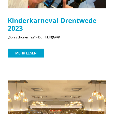
Kinderkarneval Drentwede
2023
„So a schöner Tag“ - Donikkl 🤡🎉🪩
MEHR LESEN