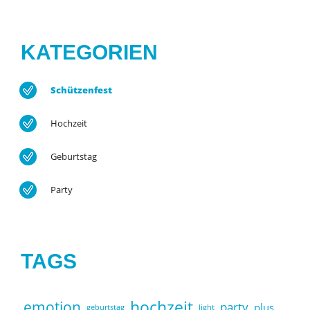
KATEGORIEN
Schützenfest
Hochzeit
Geburtstag
Party
TAGS
hochzeit
emotion
party
plus
geburtstag
light