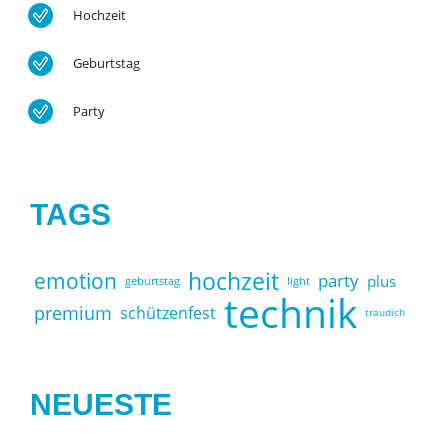
Hochzeit
Geburtstag
Party
TAGS
hochzeit
emotion
party
plus
geburtstag
light
technik
premium
schützenfest
traudich
NEUESTE