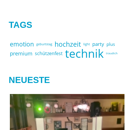
TAGS
hochzeit
emotion
party
plus
geburtstag
light
technik
premium
schützenfest
traudich
NEUESTE