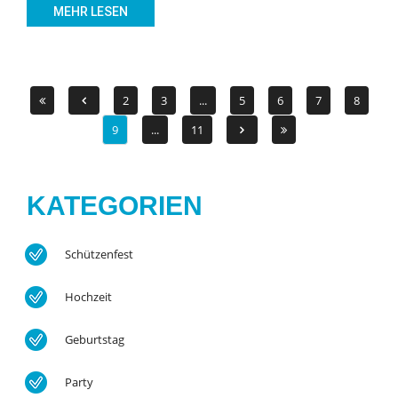
MEHR LESEN
2
3
...
5
6
7
8
9
...
11
KATEGORIEN
Schützenfest
Hochzeit
Geburtstag
Party